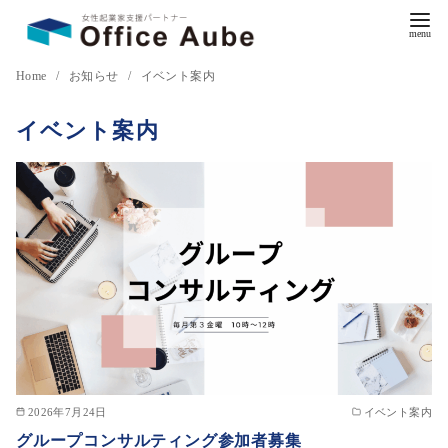
コ
Home
お知らせ
イベント案内
ン
イベント案内
テ
ン
ツ
へ
移
動
2026年7月24日
イベント案内
グループコンサルティング参加者募集