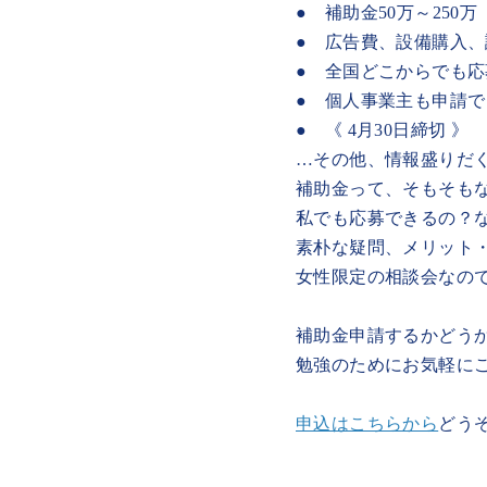
● 補助金50万～250万
● 広告費、設備購入
● 全国どこからでも
● 個人事業主も申請
● 《 4月30日締切 》
…その他、情報盛りだ
補助金って、そもそも
私でも応募できるの？
素朴な疑問、メリット
女性限定の相談会なの
補助金申請するかどう
勉強のためにお気軽に
申込はこちらから
どう