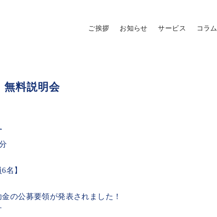
ご挨拶
お知らせ
サービス
コラ
』無料説明会
す
0分
】
6名】
助金の公募要領が発表されました！
す