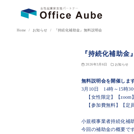
コ
Home
お知らせ
『持続化補助金』無料説明会
ン
テ
『持続化補助金
ン
ツ
2026年3月6日
お知らせ
へ
移
無料説明会を開催しま
動
3月10日 14時～15時3
【女性限定】【zoom
【参加費無料】【定員
小規模事業者持続化補
今回の補助金の概要で