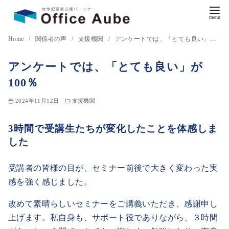
コ
Home
関係者の声
支援機関
アンケートでは、「とても良い」が100％
ン
アンケートでは、「とても良い」が
テ
ン
100％
ツ
2024年11月12日
支援機関
へ
移
3時間で受講生たちが変化したことを体感しま
動
した
受講者の皆様の目が、セミナー前後で大きく変わった実
感を強く感じました。
改めて素晴らしいセミナーをご講義いただき、感謝申し
上げます。私自身も、サポート役でありながら、３時間